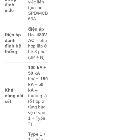
việc liên
định
tục cho
mức
SPD/MCB
63A
điện áp
Điện áp
Uc: 480V
danh
AC
– phù
định hệ
hợp lắp ở
thống
hệ 3 pha
(3P + N)
100 kA +
50 kA
hoặc
150
kA + 50
Khả
kA
–
năng cắt
thường là
sét
tổ hợp 2
tầng bảo
vệ (Type
1 + Type
2)
Type 1 +
2
– bảo