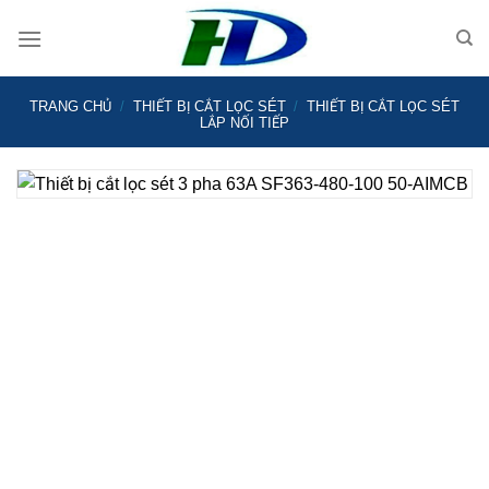
Skip
to
content
TRANG CHỦ
/
THIẾT BỊ CẮT LỌC SÉT
/
THIẾT BỊ CẮT LỌC SÉT
LẮP NỐI TIẾP