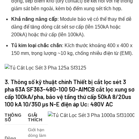
động, tiếp điểm khô (dry contact) để kết nối với hệ thống
giám sát bên ngoài, kèm bộ đếm xung sét tích hợp.
Khả năng nâng cấp
: Module bảo vệ có thể thay thế dễ
dàng để tăng dòng cắt sét sơ cấp (lên 150kA hoặc
200kA) hoặc thứ cấp (lên 100kA).
Tủ kim loại chắc chắn
: Kích thước khoảng 400 x 400 x
150 mm, trọng lượng ~10 kg, chống nhiễu điện từ (EMI).
3. Thông số kỹ thuật chính Thiết bị cắt lọc sét 3
pha 63A
SF363-480-100 50-AIMCB
cắt lọc xung sơ
cấp 100kA/pha, bảo vệ tầng thứ cấp 50kA 8/20us
100 kA 10/350 µs N-E điện áp Uc: 480V AC
THÔNG
GIẢI
SỐ
THÍCH
Giới hạn
dòng làm
Dòng