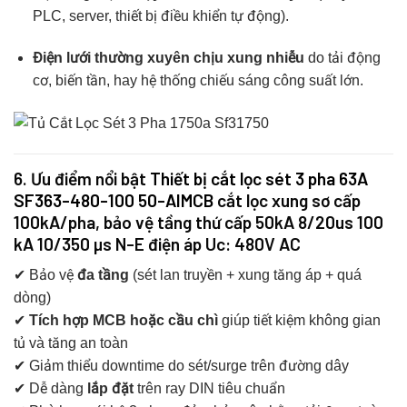
PLC, server, thiết bị điều khiển tự động).
Điện lưới thường xuyên chịu xung nhiễu
do tải động
cơ, biến tần, hay hệ thống chiếu sáng công suất lớn.
6. Ưu điểm nổi bật
Thiết bị cắt lọc sét 3 pha 63A
SF363-480-100 50-AIMCB
cắt lọc xung sơ cấp
100kA/pha, bảo vệ tầng thứ cấp 50kA 8/20us 100
kA 10/350 µs N-E điện áp Uc: 480V AC
✔ Bảo vệ
đa tầng
(sét lan truyền + xung tăng áp + quá
dòng)
✔
Tích hợp MCB hoặc cầu chì
giúp tiết kiệm không gian
tủ và tăng an toàn
✔ Giảm thiểu downtime do sét/surge trên đường dây
✔ Dễ dàng
lắp đặt
trên ray DIN tiêu chuẩn