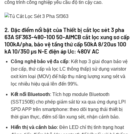
công trình công nghiệp yêu cầu độ tin cậy cao.
2. Đặc điểm nổi bật của Thiết bị cắt lọc sét 3 pha
63A
SF363-480-100 50-AIMCB
cắt lọc xung sơ cấp
100kA/pha, bảo vệ tầng thứ cấp 50kA 8/20us 100
kA 10/350 µs N-E điện áp Uc: 480V AC
Công nghệ bảo vệ đa cấp
: Kết hợp 3 giai đoạn bảo vệ
(sơ cấp, thứ cấp và lọc LC thông thấp) sử dụng varistor
oxit kim loại (MOV) để hấp thụ năng lượng xung sét và
lọc nhiễu hiệu quả lên đến 99%.
Kết nối Bluetooth
: Tích hợp module Bluetooth
(SST150B) cho phép giám sát từ xa qua ứng dụng LPI
SPD APP trên smartphone: theo dõi trạng thái thiết bị
thời gian thực, đếm số lần xung sét, nhận cảnh báo.
Hiển thị và cảnh báo
: Đèn LED chỉ thị tình trạng hoạt