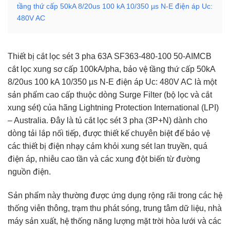
tầng thứ cấp 50kA 8/20us 100 kA 10/350 µs N-E điện áp Uc:
480V AC
Thiết bị cắt lọc sét 3 pha 63A SF363-480-100 50-AIMCB
cắt lọc xung sơ cấp 100kA/pha, bảo vệ tầng thứ cấp 50kA
8/20us 100 kA 10/350 µs N-E điện áp Uc: 480V AC là một
sản phẩm cao cấp thuộc dòng Surge Filter (bộ lọc và cắt
xung sét) của hãng Lightning Protection International (LPI)
– Australia. Đây là tủ cắt lọc sét 3 pha (3P+N) dành cho
dòng tải lắp nối tiếp, được thiết kế chuyên biệt để bảo vệ
các thiết bị điện nhạy cảm khỏi xung sét lan truyền, quá
điện áp, nhiễu cao tần và các xung đột biến từ đường
nguồn điện.
Sản phẩm này thường được ứng dụng rộng rãi trong các hệ
thống viễn thông, trạm thu phát sóng, trung tâm dữ liệu, nhà
máy sản xuất, hệ thống năng lượng mặt trời hòa lưới và các