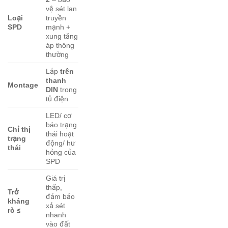
vệ sét lan
Loại
truyền
SPD
mạnh +
xung tăng
áp thông
thường
Lắp
trên
thanh
Montage
DIN
trong
tủ điện
LED/ cơ
báo trạng
Chỉ thị
thái hoạt
trạng
động/ hư
thái
hỏng của
SPD
Giá trị
thấp,
Trở
đảm bảo
kháng
xả sét
rò ≤
nhanh
vào đất