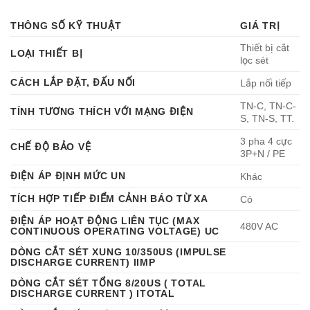
hãng Lightning Protection International (LPI) – Australia. Đây là
THÔNG SỐ KỸ THUẬT
GIÁ TRỊ
tủ cắt lọc sét 3 pha (3P+N) dành cho dòng tải lắp nối tiếp,
được thiết kế chuyên biệt để bảo vệ các thiết bị điện nhạy cảm
Thiết bị cắt
LOẠI THIẾT BỊ
khỏi xung sét lan truyền, quá điện áp, nhiễu cao tần và các
lọc sét
xung đột biến từ đường nguồn điện.
CÁCH LẮP ĐẶT, ĐẤU NỐI
Lắp nối tiếp
TN-C, TN-C-
TÍNH TƯƠNG THÍCH VỚI MẠNG ĐIỆN
S, TN-S, TT.
3 pha 4 cực
CHẾ ĐỘ BẢO VỆ
3P+N / PE
ĐIỆN ÁP ĐỊNH MỨC UN
Khác
TÍCH HỢP TIẾP ĐIỂM CẢNH BÁO TỪ XA
Có
ĐIỆN ÁP HOẠT ĐỘNG LIÊN TỤC (MAX
480V AC
CONTINUOUS OPERATING VOLTAGE) UC
DÒNG CẮT SÉT XUNG 10/350US (IMPULSE
DISCHARGE CURRENT) IIMP
DÒNG CẮT SÉT TỔNG 8/20US ( TOTAL
DISCHARGE CURRENT ) ITOTAL