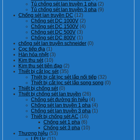
Tủ chống sét lan truyền 1 pha
(2)
Tủ chống sét lan truyền 3 pha
(9)
Chống sét lan truyền DC
(12)
Chống sét DC 1000V
(2)
Chống sét DC 1500V
(4)
Chống sét DC 500V
(3)
Chống sét DC 800V
(1)
chống sét lan truyền schneider
(0)
Cọc tiếp địa
(1)
Hàn hóa nhệt
(3)
Kim thu sét
(10)
Kim thu sét tiên đạo
(2)
Thiết bị cắt lọc sét
(35)
Thiết bị cắt lọc sét lắp nối tiếp
(32)
Thiết bị cắt lọc sét lắp song song
(0)
Thiết bị chống sét
(0)
Thiết bị chống sét lan truyền
(26)
Chống sét đường tín hiệu
(4)
Chống sét lan truyền 1 pha
(4)
Chống sét lan truyền 3 pha
(1)
Thiết bị chống sét AC
(16)
Chống sét 1 pha
(6)
Chống sét 3 pha
(10)
Thương hiệu
(53)
LPI Úc
(11)