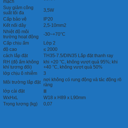
mạch
Suy giảm công
3,5W
suất tối đa
Cấp bảo vệ
IP20
Kết nối dây
2,5-10mm2
Nhiệt độ môi
-30~+70°C
trường hoạt động
Cấp chịu ẩm
Lớp 2
độ cao
≤ 2000
cách lắp đặt
TH35-7.5/DIN35 Lắp đặt thanh ray
RH (độ ẩm không
khi +20 °C, không vượt quá 95%; khi
khí tương đối)
+40 °C, không vượt quá 50%
lớp chịu ô nhiễm
3
nơi không có rung động và tác động rõ
Môi trường lắp đặt
ràng
lớp cài đặt
Ⅲ
WxHxL
W18 x H89 x L90mm
Trọng lượng (kg)
0,07