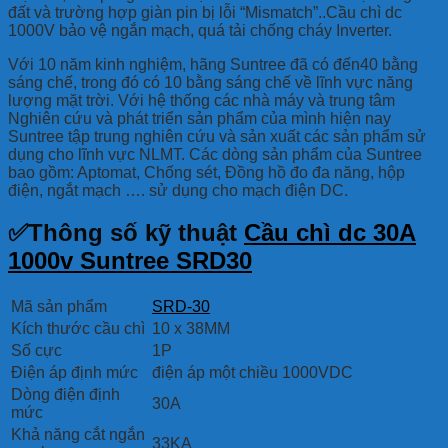
đất và trường hợp giàn pin bị lỗi “Mismatch”..Cầu chì dc
1000V bảo vệ ngắn mạch, quá tải chống cháy Inverter.
Với 10 năm kinh nghiệm, hãng Suntree đã có đến40 bằng
sáng chế, trong đó có 10 bằng sáng chế về lĩnh vực năng
lượng mặt trời. Với hệ thống các nhà máy và trung tâm
Nghiên cứu và phát triển sản phẩm của mình hiện nay
Suntree tập trung nghiên cứu và sản xuất các sản phẩm sử
dụng cho lĩnh vực NLMT. Các dòng sản phẩm của Suntree
bao gồm: Aptomat, Chống sét, Đồng hồ đo đa năng, hộp
điện, ngắt mạch …. sử dụng cho mạch điện DC.
✅Thông số kỹ thuật
Cầu chì dc 30A
1000v Suntree SRD30
Mã sản phẩm
SRD-30
Kích thước cầu chì
10 x 38MM
Số cực
1P
Điện áp định mức
điện áp một chiều 1000VDC
Dòng điện định
30A
mức
Khả năng cắt ngắn
33KA