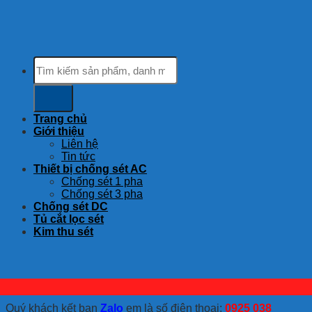
Tìm
kiếm:
Trang chủ
Giới thiệu
Liên hệ
Tin tức
Thiết bị chống sét AC
Chống sét 1 pha
Chống sét 3 pha
Chống sét DC
Tủ cắt lọc sét
Kim thu sét
Quý khách kết bạn
Zalo
em là số điện thoại:
0925 038