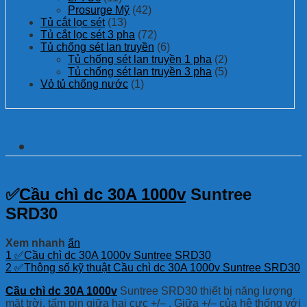
Prosurge Mỹ
(42)
Tủ cắt lọc sét
(13)
Tủ cắt lọc sét 3 pha
(72)
Tủ chống sét lan truyền
(6)
Tủ chống sét lan truyền 1 pha
(2)
Tủ chống sét lan truyền 3 pha
(5)
Vỏ tủ chống nước
(1)
Thông tin chi tiết
✅
Cầu chì dc 30A 1000v
Suntree
SRD30
Xem nhanh
ẩn
1
✅Cầu chì dc 30A 1000v Suntree SRD30
2
✅Thông số kỹ thuật Cầu chì dc 30A 1000v Suntree SRD30
Cầu chì dc 30A 1000v
Suntree SRD30 thiết bị năng lượng
mặt trời, tấm pin giữa hai cực +/– . Giữa +/– của hệ thống với