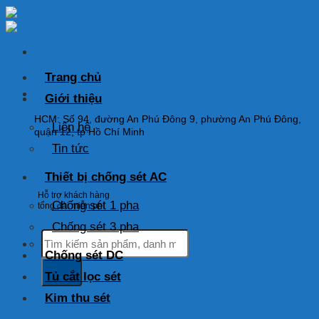
Skip
to
content
Trang chủ
HOTLINE: 0925 038 097
Giới thiệu
HCM: Số 94, đường An Phú Đông 9, phường An Phú Đông,
Liên hệ
quận 12, tp Hồ Chí Minh
Tin tức
Thiết bị chống sét AC
Hỗ trợ khách hàng
Chống sét 1 pha
tổng đài miễn phí
Chống sét 3 pha
Tìm
kiếm:
Chống sét DC
Tủ cắt lọc sét
Kim thu sét