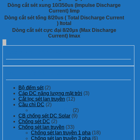
Dòng cắt sét xung 10/350us (Impulse Discharge
Current) Iimp
Dòng cắt sét tổng 8/20us ( Total Discharge Current
) Itotal
Dòng cắt sét cực đại 8/20μs (Max Discharge
Current) Imax
Các dự án đã thực hiện:
Danh mục sản phẩm
Bộ đếm sét
(2)
Cáp DC năng lượng mặt trời
(3)
Cắt lọc sét lan truyền
(12)
Cầu chì DC
(2)
Cầu chì 1000VDC
(2)
CB chống sét DC Solar
(9)
Chống sét DC
(2)
Chống sét lan truyền
(33)
Chống sét lan truyền 1 pha
(18)
Chống sét lan truyền 3 pha
(6)