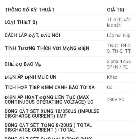
Lightning Protection International (LPI) – Australia. Đây là tủ
THÔNG SỐ KỸ THUẬT
GIÁ TRỊ
cắt lọc sét 3 pha (3P+N) dành cho dòng tải lắp nối tiếp, được
thiết kế chuyên biệt để bảo vệ các thiết bị điện nhạy cảm khỏi
Thiết bị cắt
LOẠI THIẾT BỊ
xung sét lan truyền, quá điện áp, nhiễu cao tần và các xung đột
lọc sét
biến từ đường nguồn điện.
CÁCH LẮP ĐẶT, ĐẤU NỐI
Lắp nối tiếp
TN-C, TN-C-
TÍNH TƯƠNG THÍCH VỚI MẠNG ĐIỆN
S, TN-S, TT.
3 pha 4 cực
CHẾ ĐỘ BẢO VỆ
3P+N / PE
ĐIỆN ÁP ĐỊNH MỨC UN
Khác
TÍCH HỢP TIẾP ĐIỂM CẢNH BÁO TỪ XA
Có
ĐIỆN ÁP HOẠT ĐỘNG LIÊN TỤC (MAX
480V AC
CONTINUOUS OPERATING VOLTAGE) UC
DÒNG CẮT SÉT XUNG 10/350US (IMPULSE
DISCHARGE CURRENT) IIMP
DÒNG CẮT SÉT TỔNG 8/20US ( TOTAL
DISCHARGE CURRENT ) ITOTAL