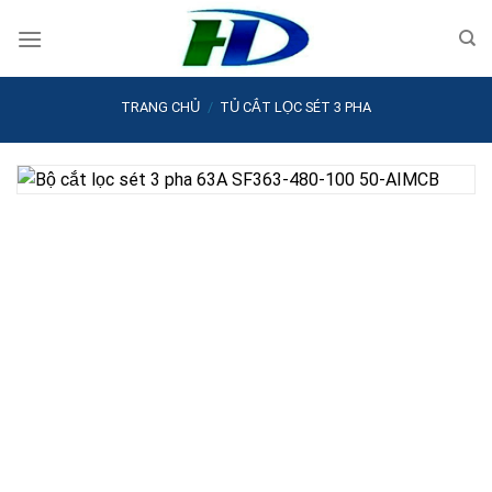
Skip
to
content
TRANG CHỦ
/
TỦ CẮT LỌC SÉT 3 PHA