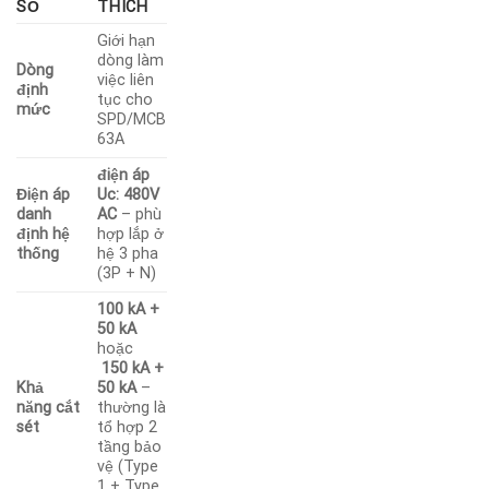
SỐ
THÍCH
Giới hạn
dòng làm
Dòng
việc liên
định
tục cho
mức
SPD/MCB
63A
điện áp
Điện áp
Uc: 480V
danh
AC
– phù
định hệ
hợp lắp ở
thống
hệ 3 pha
(3P + N)
100 kA +
50 kA
hoặc
150 kA +
Khả
50 kA
–
năng cắt
thường là
sét
tổ hợp 2
tầng bảo
vệ (Type
1 + Type