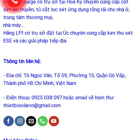
Hãng Prosurge
có trụ sở tại Hoa Kỳ chuyên cung cấp cắt
sét lan truyền, tủ cắt lọc sét ứng dụng rộng rãi cho nhà ở,
trung tâm thương mại,
nhà máy.... .
Hãng LPI
có trụ sở đặt tại Úc chuyên cung cấp kim thu sét
ESE và các giải pháp tiếp địa..
Thông tin liên hệ:
- Địa chỉ: Tô Ngọc Vân, Tổ 59, Phường 15, Quận Gò Vấp,
Thành phố Hồ Chí Minh, Việt Nam
- Điện thoại: 0925 038 097 hoặc email về hòm thư:
thietbisolarvn@gmail.com