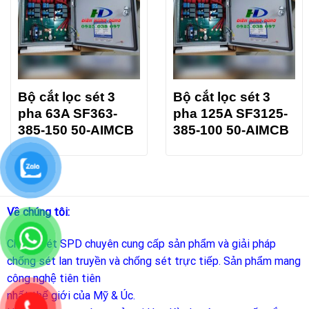
Bộ cắt lọc sét 3
Bộ cắt lọc sét 3
pha 63A SF363-
pha 125A SF3125-
385-150 50-AIMCB
385-100 50-AIMCB
Về chúng tôi:
Chống sét SPD
chuyên cung cấp sản phẩm và giải pháp
chống sét lan truyền và chống sét trực tiếp. Sản phẩm mang
công nghệ tiên tiên
nhất thế giới của Mỹ & Úc.