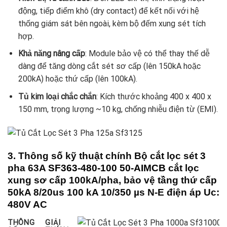
động, tiếp điểm khô (dry contact) để kết nối với hệ
thống giám sát bên ngoài, kèm bộ đếm xung sét tích
hợp.
Khả năng nâng cấp
: Module bảo vệ có thể thay thế dễ
dàng để tăng dòng cắt sét sơ cấp (lên 150kA hoặc
200kA) hoặc thứ cấp (lên 100kA).
Tủ kim loại chắc chắn
: Kích thước khoảng 400 x 400 x
150 mm, trọng lượng ~10 kg, chống nhiễu điện từ (EMI).
3. Thông số kỹ thuật chính Bộ cắt lọc sét 3
pha 63A
SF363-480-100 50-AIMCB
cắt lọc
xung sơ cấp 100kA/pha, bảo vệ tầng thứ cấp
50kA 8/20us 100 kA 10/350 µs N-E điện áp Uc:
480V AC
THÔNG
GIẢI