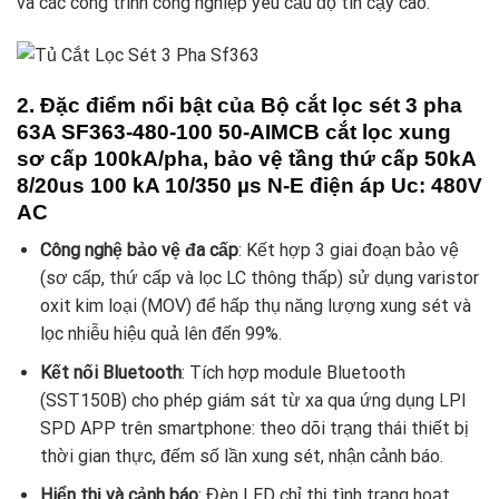
và các công trình công nghiệp yêu cầu độ tin cậy cao.
2. Đặc điểm nổi bật của Bộ cắt lọc sét 3 pha
63A
SF363-480-100 50-AIMCB
cắt lọc xung
sơ cấp 100kA/pha, bảo vệ tầng thứ cấp 50kA
8/20us 100 kA 10/350 µs N-E điện áp Uc: 480V
AC
Công nghệ bảo vệ đa cấp
: Kết hợp 3 giai đoạn bảo vệ
(sơ cấp, thứ cấp và lọc LC thông thấp) sử dụng varistor
oxit kim loại (MOV) để hấp thụ năng lượng xung sét và
lọc nhiễu hiệu quả lên đến 99%.
Kết nối Bluetooth
: Tích hợp module Bluetooth
(SST150B) cho phép giám sát từ xa qua ứng dụng LPI
SPD APP trên smartphone: theo dõi trạng thái thiết bị
thời gian thực, đếm số lần xung sét, nhận cảnh báo.
Hiển thị và cảnh báo
: Đèn LED chỉ thị tình trạng hoạt