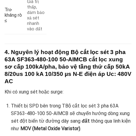
Giá trị
thấp,
Trở
đảm bảo
kháng rò
xả sét
≤
nhanh
vào đất
4. Nguyên lý hoạt động
Bộ cắt lọc sét 3 pha
63A SF363-480-100 50-AIMCB
cắt lọc xung
sơ cấp 100kA/pha, bảo vệ tầng thứ cấp 50kA
8/20us 100 kA 10/350 µs N-E điện áp Uc: 480V
AC
Khi có xung sét hoặc surge:
Thiết bị SPD bên trong TBộ cắt lọc sét 3 pha 63A
SF363-480-100 50-AIMCB sẽ chuyển hướng dòng xung
sét đột biến từ đường dây sang
đất
thông qua linh kiện
như
MOV (Metal Oxide Varistor)
.