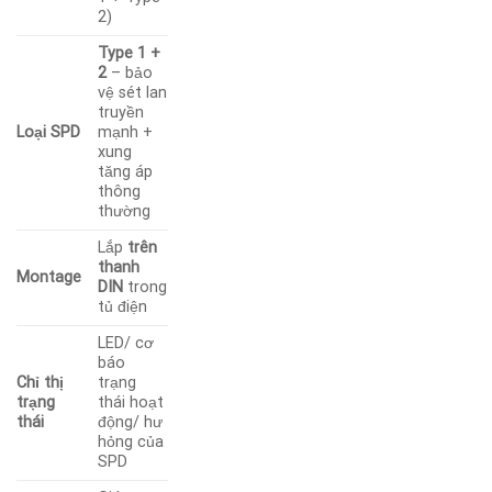
2)
Type 1 +
2
– bảo
vệ sét lan
truyền
Loại SPD
mạnh +
xung
tăng áp
thông
thường
Lắp
trên
thanh
Montage
DIN
trong
tủ điện
LED/ cơ
báo
Chỉ thị
trạng
trạng
thái hoạt
thái
động/ hư
hỏng của
SPD