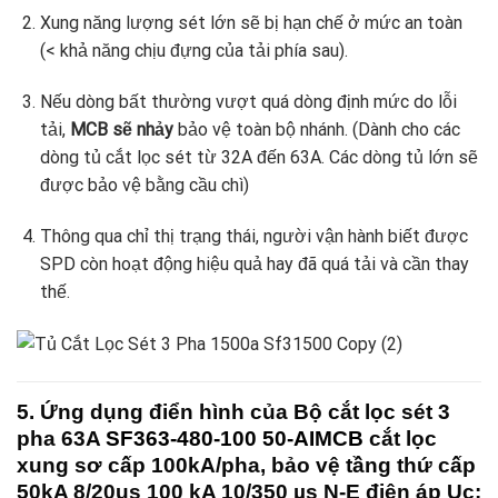
Xung năng lượng sét lớn sẽ bị hạn chế ở mức an toàn
(< khả năng chịu đựng của tải phía sau).
Nếu dòng bất thường vượt quá dòng định mức do lỗi
tải,
MCB sẽ nhảy
bảo vệ toàn bộ nhánh. (Dành cho các
dòng tủ cắt lọc sét từ 32A đến 63A. Các dòng tủ lớn sẽ
được bảo vệ bằng cầu chì)
Thông qua chỉ thị trạng thái, người vận hành biết được
SPD còn hoạt động hiệu quả hay đã quá tải và cần thay
thế.
5. Ứng dụng điển hình của Bộ cắt lọc sét 3
pha 63A
SF363-480-100 50-AIMCB
cắt lọc
xung sơ cấp 100kA/pha, bảo vệ tầng thứ cấp
50kA 8/20us 100 kA 10/350 µs N-E điện áp Uc: